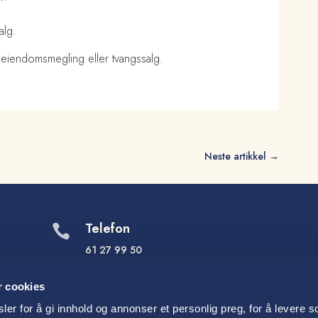
alg.
iendomsmegling eller tvangssalg.
Neste artikkel
→
Telefon

61 27 99 50
E-post

r cookies
post@thallaug.no
er for å gi innhold og annonser et personlig preg, for å levere s