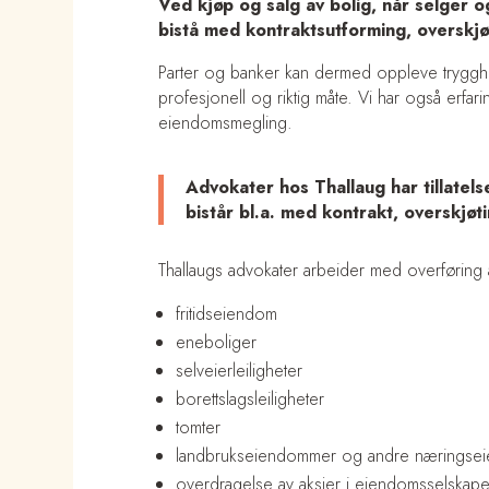
Ved kjøp og salg av bolig, når selger o
bistå med kontraktsutforming, overskj
Parter og banker kan dermed oppleve trygghet
profesjonell og riktig måte. Vi har også erfarin
eiendomsmegling.
Advokater hos Thallaug har tillatel
bistår bl.a. med kontrakt, overskjø
Thallaugs advokater arbeider med overføring a
fritidseiendom
eneboliger
selveierleiligheter
borettslagsleiligheter
tomter
landbrukseiendommer og andre næringsei
overdragelse av aksjer i eiendomsselskape