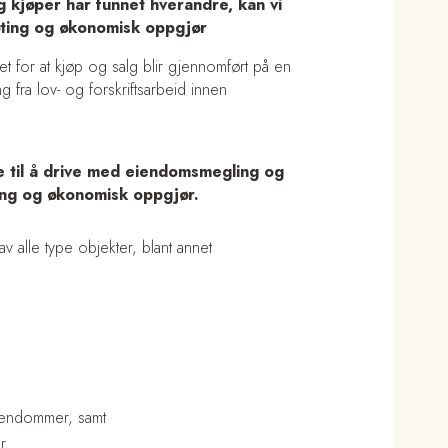
g kjøper har funnet hverandre, kan vi
øting og økonomisk oppgjør
 for at kjøp og salg blir gjennomført på en
g fra lov- og forskriftsarbeid innen
se til å drive med eiendomsmegling og
ting og økonomisk oppgjør.
v alle type objekter, blant annet
endommer, samt
r.