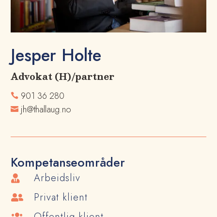
Jesper Holte
Advokat (H)/partner
901 36 280

jh@thallaug.no

Kompetanseområder
Arbeidsliv

Privat klient

Offentlig klient
