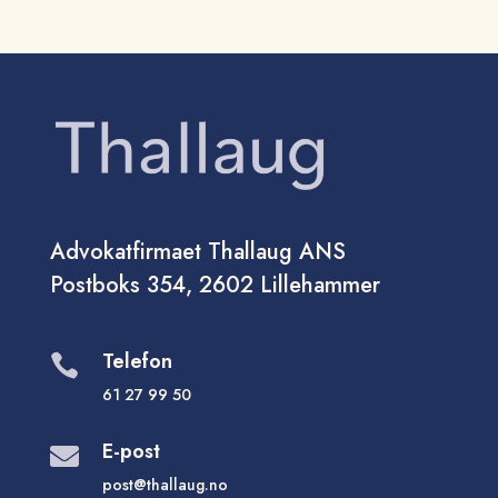
Advokatfirmaet Thallaug ANS
Postboks 354, 2602 Lillehammer
Telefon

61 27 99 50
E-post

post@thallaug.no