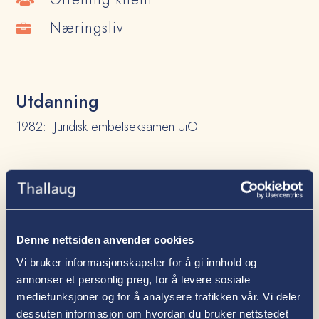
Næringsliv

Utdanning
1982: Juridisk embetseksamen UiO
Erfaring
1989–d.d.: Partner i Advokatfirmaet Thallaug ANS
1988–1989: Advokat i Advokatfirmaet Thallaug ANS
Denne nettsiden anvender cookies
Vi bruker informasjonskapsler for å gi innhold og
1985–1988: Førstekonsulent i skatteavdelingen på
annonser et personlig preg, for å levere sosiale
Fylkesskattekontoret
mediefunksjoner og for å analysere trafikken vår. Vi deler
1983–1985: Dommerfullmektig ved Romsdal
dessuten informasjon om hvordan du bruker nettstedet