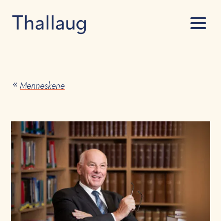
Menneskene
8