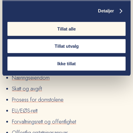
selskapsrett, kontraktsrett, skatte- og avgiftsrett og
offentlig rett.
Detaljer
Tillat alle
Ekspertiseområder
Kontrakter
Tillat utvalg
Transaksjoner M&A
Ikke tillat
Selskapsrett
Næringseiendom
Skatt og avgift
Prosess for domstolene
EU/EØS-rett
Forvaltningsrett og offentlighet
Offentlig erstatningsansvar