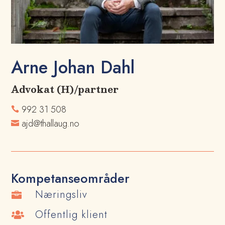
Arne Johan Dahl
Advokat (H)/partner
992 31 508

ajd@thallaug.no

Kompetanseområder
Næringsliv

Offentlig klient
