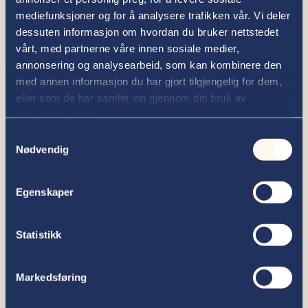
mediefunksjoner og for å analysere trafikken vår. Vi deler
2015–2022: Advokat, Regjeringsadvokaten
dessuten informasjon om hvordan du bruker nettstedet
2013–2015: Dommerfullmektig, Oslo tingrett
vårt, med partnerne våre innen sosiale medier,
annonsering og analysearbeid, som kan kombinere den
2010–2013: Advokatfullmektig, Advokatfirmaet
med annen informasjon du har gjort tilgjengelig for dem,
Wiersholm
eller som de har samlet inn gjennom din bruk av
tjenestene deres.
2009–2010: Vitenskapelig assistent, Juridisk Fakultet,
Samtykkevalg
Institutt for privatrett
Nødvendig
Egenskaper
Arne Johan Dahl er partner i firmaets avdeling for
forretningsjuss. Han har betydelig erfaring med
prosedyre og tvisteløsning, fra en rekke rettsområder.
Statistikk
Han har møterett for Høyesterett, og har ført rettssaker
for domstoler på alle nivåer. Han har tidligere særlig
Markedsføring
jobbet med rettssaker og rådgivning som gjelder