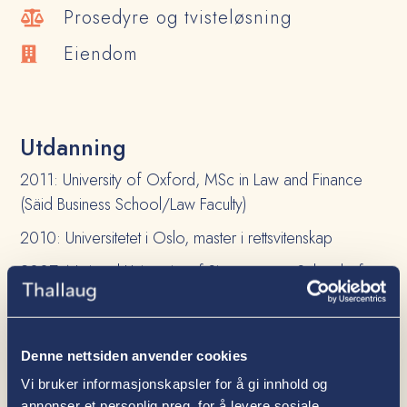
Prosedyre og tvisteløsning

Eiendom

Utdanning
2011: University of Oxford, MSc in Law and Finance
(Säid Business School/Law Faculty)
2010: Universitetet i Oslo, master i rettsvitenskap
2007: National University of Singapore – School of
Business, studieutveksling/enkeltemner
Denne nettsiden anvender cookies
Erfaring
Vi bruker informasjonskapsler for å gi innhold og
2023–d.d.: Partner, Advokatfirmaet Thallaug ANS
annonser et personlig preg, for å levere sosiale