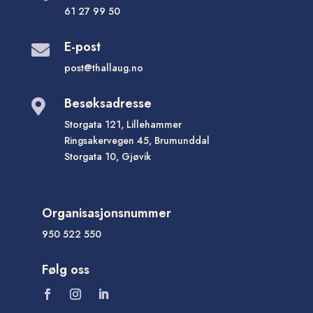
61 27 99 50
E-post

post@thallaug.no
Besøksadresse

Storgata 121, Lillehammer
Ringsakervegen 45, Brumunddal
Storgata 10, Gjøvik
Organisasjonsnummer
950 522 550
Følg oss