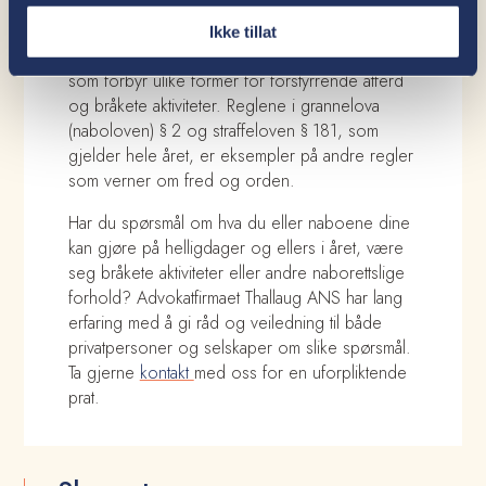
Helligdagsfredloven, som altså bare gjelder
Ikke tillat
bestemte dager i året, er ett av flere regelsett
som forbyr ulike former for forstyrrende atferd
og bråkete aktiviteter. Reglene i grannelova
(naboloven) § 2 og straffeloven § 181, som
gjelder hele året, er eksempler på andre regler
som verner om fred og orden.
Har du spørsmål om hva du eller naboene dine
kan gjøre på helligdager og ellers i året, være
seg bråkete aktiviteter eller andre naborettslige
forhold? Advokatfirmaet Thallaug ANS har lang
erfaring med å gi råd og veiledning til både
privatpersoner og selskaper om slike spørsmål.
Ta gjerne
kontakt
med oss for en uforpliktende
prat.