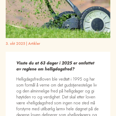
3. okt 2025
|
Artikler
Visste du at 63 dager i 2025 er omfattet
av reglene om helligdagsfred?
Helligdagsfredloven ble vedtatt i 1995 og har
som formål å verne om det gudstjenestelige liv
og den alminnelige fred på helligdager og gi
høytiden ro og verdighet. Det skal etter loven
være «helligdagsfred som ingen noe sted må
forstyrre med utilbørlig larm» hele døgnet på de
dagene loven definerer som «helligdager» og