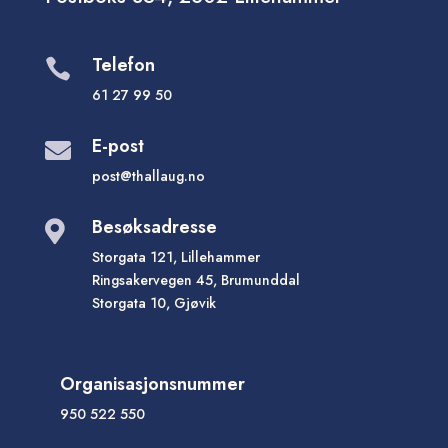
Telefon

61 27 99 50
E-post

post@thallaug.no
Besøksadresse

Storgata 121, Lillehammer
Ringsakervegen 45, Brumunddal
Storgata 10, Gjøvik
Organisasjonsnummer
950 522 550