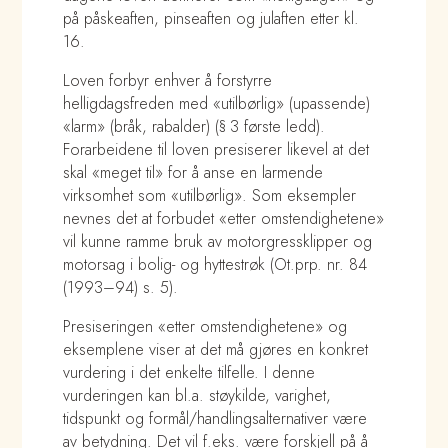
på påskeaften, pinseaften og julaften etter kl.
16.
Loven forbyr enhver å forstyrre
helligdagsfreden med «utilbørlig» (upassende)
«larm» (bråk, rabalder) (§ 3 første ledd).
Forarbeidene til loven presiserer likevel at det
skal «meget til» for å anse en larmende
virksomhet som «utilbørlig». Som eksempler
nevnes det at forbudet «etter omstendighetene»
vil kunne ramme bruk av motorgressklipper og
motorsag i bolig- og hyttestrøk (Ot.prp. nr. 84
(1993–94) s. 5).
Presiseringen «etter omstendighetene» og
eksemplene viser at det må gjøres en konkret
vurdering i det enkelte tilfelle. I denne
vurderingen kan bl.a. støykilde, varighet,
tidspunkt og formål/handlingsalternativer være
av betydning. Det vil f.eks. være forskjell på å