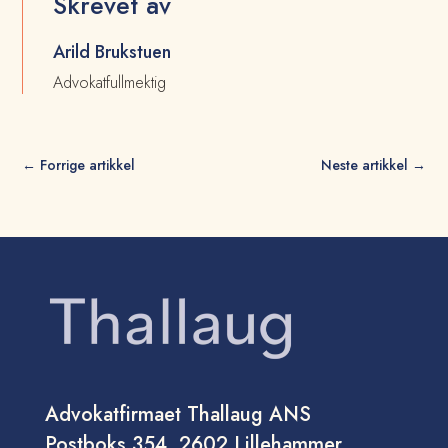
Skrevet av
Arild Brukstuen
Advokatfullmektig
←
Forrige artikkel
Neste artikkel
→
Advokatfirmaet Thallaug ANS
Postboks 354, 2602 Lillehammer