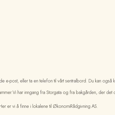
 e-post, eller ta en telefon til vårt sentralbord. Du kan også 
ehammer.Vi har inngang fra Storgata og fra bakgården, der de
Her er vi å finne i lokalene til ØkonomiRådgivning AS.