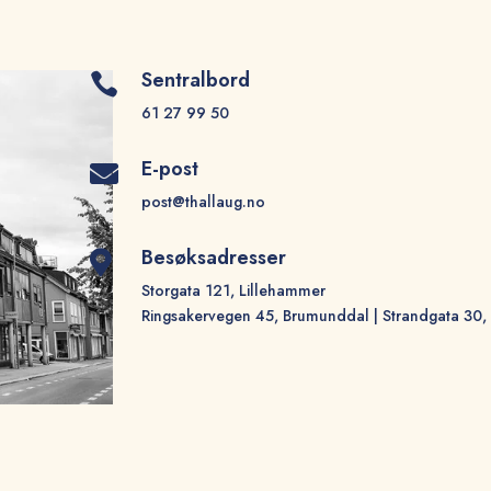
Sentralbord

61 27 99 50
E-post

post@thallaug.no
Besøksadresser

Storgata 121, Lillehammer
Ringsakervegen 45, Brumunddal | Strandgata 30,