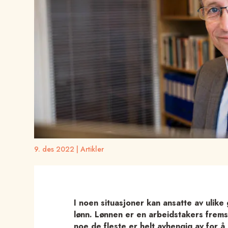
9. des 2022
|
Artikler
I noen situasjoner kan ansatte av ulike
lønn. Lønnen er en arbeidstakers fremst
noe de fleste er helt avhengig av for å