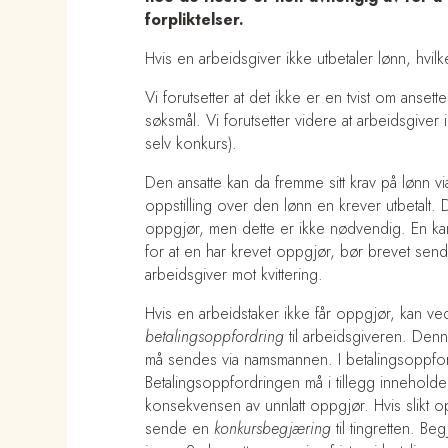
forpliktelser.
Hvis en arbeidsgiver ikke utbetaler lønn, hvilk
Vi forutsetter at det ikke er en tvist om anset
søksmål. Vi forutsetter videre at arbeidsgiv
selv konkurs).
Den ansatte kan da fremme sitt krav på lønn vi
oppstilling over den lønn en krever utbetalt. De
oppgjør, men dette er ikke nødvendig. En kan
for at en har krevet oppgjør, bør brevet send
arbeidsgiver mot kvittering.
Hvis en arbeidstaker ikke får oppgjør, kan 
betalingsoppfordring
til arbeidsgiveren. Den
må sendes via namsmannen. I betalingsoppfordr
Betalingsoppfordringen må i tillegg innehold
konsekvensen av unnlatt oppgjør. Hvis slikt o
sende en
konkursbegjæring
til tingretten. Be