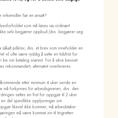
e virkemidler har en ansatt?
telsesforholdet som må løses via ordinært
er ikke selv begjærer oppbud (dvs. begjærer seg
a såkalt
påkrav
, dvs. et brev som inneholder en
t vil ofte være ryddig å sette en tidsfrist for
 be om betaling snarest. For å sikre beviset
es rekommandert, alternativt overleveres
vedkommende etter minimum 4 uker sende en
ne må forkynnes for arbeidsgiveren, dvs. den
ingen settes en frist for oppgjør til 2 uker.
e en del spesifikke opplysninger om
ppgjør likevel ikke kommer, må arbeidstaker
gjæringen må være kommet inn til tingretten