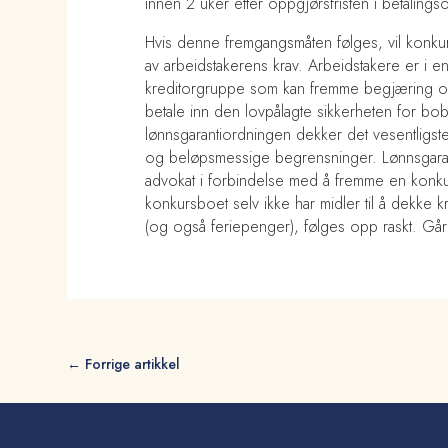
innen 2 uker etter oppgjørsfristen i betaling
Hvis denne fremgangsmåten følges, vil konk
av arbeidstakerens krav. Arbeidstakere er i en
kreditorgruppe som kan fremme begjæring om
betale inn den lovpålagte sikkerheten for bobe
lønnsgarantiordningen dekker det vesentligste
og beløpsmessige begrensninger. Lønnsgarant
advokat i forbindelse med å fremme en konkur
konkursboet selv ikke har midler til å dekke kr
(og også feriepenger), følges opp raskt. Går 
←
Forrige artikkel