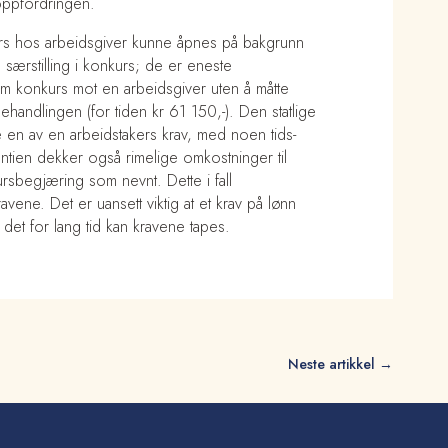
soppfordringen.
urs hos arbeidsgiver kunne åpnes på bakgrunn
 særstilling i konkurs; de er eneste
 konkurs mot en arbeidsgiver uten å måtte
handlingen (for tiden kr 61 150,-). Den statlige
 en av en arbeidstakers krav, med noen tids-
ien dekker også rimelige omkostninger til
sbegjæring som nevnt. Dette i fall
avene. Det er uansett viktig at et krav på lønn
det for lang tid kan kravene tapes.
Neste artikkel
→