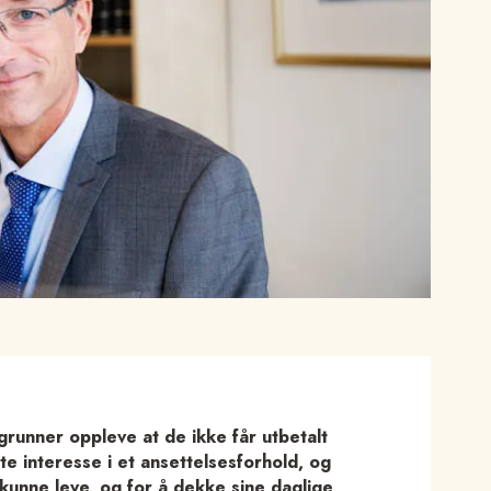
 grunner oppleve at de ikke får utbetalt
e interesse i et ansettelsesforhold, og
 kunne leve, og for å dekke sine daglige