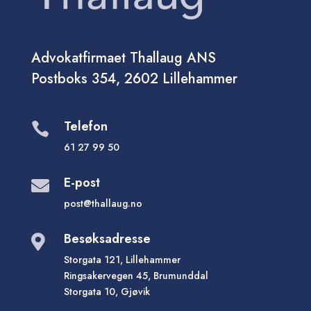
Advokatfirmaet Thallaug ANS
Postboks 354, 2602 Lillehammer
Telefon

61 27 99 50
E-post

post@thallaug.no
Besøksadresse

Storgata 121, Lillehammer
Ringsakervegen 45, Brumunddal
Storgata 10, Gjøvik