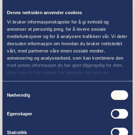
anmodet om rekonstruksjon for
sent
. Det er iht.
loven tilstrekkelig for rekonstruksjon at selskapet
Denne nettsiden anvender cookies
i
overskuelig fremtid vil få alvorlige økonomiske
Vi bruker informasjonskapsler for å gi innhold og
problemer
. Det er med andre ord ikke krav om
annonser et personlig preg, for å levere sosiale
insolvens, som i konkurs. Hvis rekonstruksjon
mediefunksjoner og for å analysere trafikken vår. Vi deler
begjæres for sent, kan dette ha alvorlig
dessuten informasjon om hvordan du bruker nettstedet
innvirkning på utsiktene for en sunn fremtidig
drift, og derigjennom for muligheten til å legge
vårt, med partnerne våre innen sosiale medier,
frem et realistisk forslag til rekonstruksjon.
annonsering og analysearbeid, som kan kombinere den
med annen informasjon du har gjort tilgjengelig for dem,
Det er videre et faktum at en
eller som de har samlet inn gjennom din bruk av
rekonstruksjonsforhandling er likviditetsmessig
tjenestene deres.
krevende. Det påløper kostnader til
Samtykkevalg
rekonstruktør, og driften i selskapet skal
Nødvendig
finansieres i rekonstruksjonsperioden. Dette
krever betydelig kapital. En rekonstruksjon
medfører dessuten ingen endringer mht.
Egenskaper
ansattes rettigheter. Dette i motsetning til ved
konkurs, hvor en etter konkursåpning fritt kan
«plukke» de ansatte som behøves for en evt. ny
Statistikk