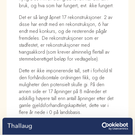
bruk, og hva som har fungert, evt. ikke fungert.
Det er så langt åpnet 17 rekonstruksjoner. 2 av
disse har endt med en rekonstruksjon, 6 har
endt med konkurs, og de resterende pågår
fremdeles. De rekonstruksjoner som er
stadfestet, er rekonstruksjoner med
tvangsakkord (som krever alminnelig flertall av
stemmeberettiget beløp for vedtagelse).
Dette er ikke imponerende tall, sett i forhold til
den forhåndsomtale ordningen fikk, og de
muligheter den potensielt skulle gi. På den
annen side er 17 åpninger på 8 måneder et
adskillig høyere tall enn antall åpninger etter det
gamle gjeldsforhandlingskapittelet; dette var i
flere år nede i 0 på landsbasis.
Det faktum at så vidt mange rekonstruksjoner har
endt i konkurs, kan indikere at selskapene har