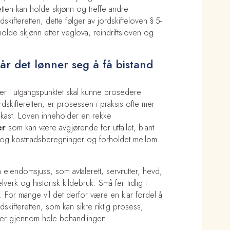
etten kan holde skjønn og treffe andre
ifteretten, dette følger av jordskifteloven § 5-
holde skjønn etter veglova, reindriftsloven og
når det lønner seg å få bistand
rter i utgangspunktet skal kunne prosedere
jordskifteretten, er prosessen i praksis ofte mer
ekast. Loven inneholder en rekke
er
som kan være avgjørende for utfallet, blant
ytte- og kostnadsberegninger og forholdet mellom
 eiendomsjuss, som avtalerett, servitutter, hevd,
lverk og historisk kildebruk. Små feil tidlig i
For mange vil det derfor være en klar fordel å
dskifteretten, som kan sikre riktig prosess,
esser gjennom hele behandlingen.