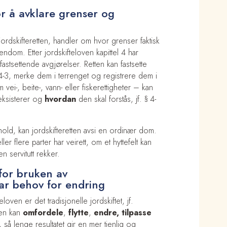
or å avklare grenser og
jordskifteretten, handler om hvor grenser faktisk
eiendom. Etter jordskifteloven kapittel 4 har
sfastsettende avgjørelser. Retten kan fastsette
 4-3, merke dem i terrenget og registrere dem i
vei-, beite-, vann- eller fiskerettigheter – kan
eksisterer og
hvordan
den skal forstås, jf. § 4-
old, kan jordskifteretten avsi en ordinær dom.
r flere parter har veirett, om et hyttefelt kan
n servitutt rekker.
 for bruken av
 behov for endring
oven er det tradisjonelle jordskiftet, jf.
ten kan
omfordele
,
flytte
,
endre, tilpasse
så lenge resultatet gir en mer tjenlig og