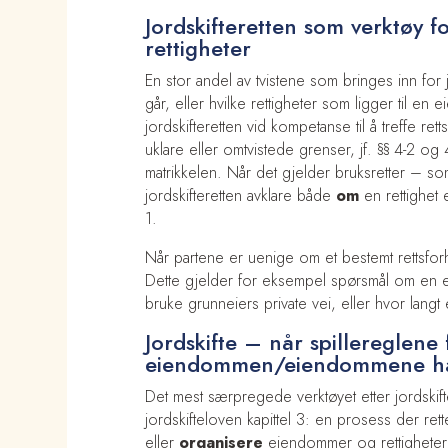
Jordskifteretten som verktøy f
rettigheter
En stor andel av tvistene som bringes inn for 
går, eller hvilke rettigheter som ligger til en 
jordskifteretten vid kompetanse til å treffe rett
uklare eller omtvistede grenser, jf. §§ 4-2 og
matrikkelen. Når det gjelder bruksretter – som 
jordskifteretten avklare både
om
en rettighet 
1.
Når partene er uenige om et bestemt rettsforh
Dette gjelder for eksempel spørsmål om en elle
bruke grunneiers private vei, eller hvor langt e
Jordskifte – når spillereglene
eiendommen/eiendommene har
Det mest særpregede verktøyet etter jordskiftel
jordskifteloven kapittel 3: en prosess der ret
eller
organisere
eiendommer og rettigheter, 