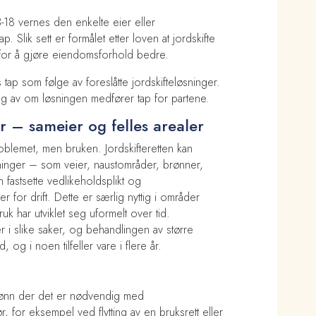
18 vernes den enkelte eier eller
 Slik sett er formålet etter loven at jordskifte
l for å gjøre eiendomsforhold bedre.
tap som følge av foreslåtte jordskifteløsninger.
øving av om løsningen medfører tap for partene.
r – sameier og felles arealer
blemet, men bruken. Jordskifteretten kan
ninger – som veier, naustområder, brønner,
 fastsette vedlikeholdsplikt og
r for drift. Dette er særlig nyttig i områder
har utviklet seg uformelt over tid.
er i slike saker, og behandlingen av større
, og i noen tilfeller vare i flere år.
skjønn der det er nødvendig med
, for eksempel ved flytting av en bruksrett eller