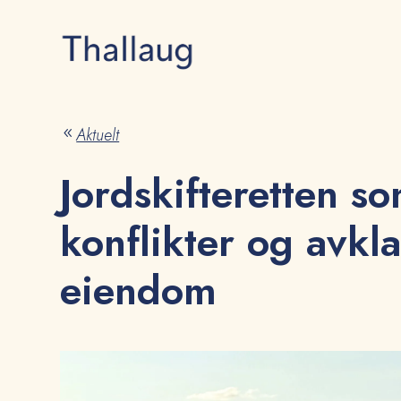
Aktuelt
8
Jordskifteretten so
konflikter og avkla
eiendom