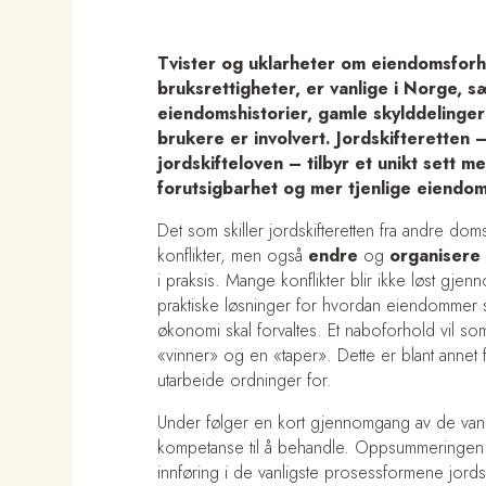
Tvister og uklarheter om eiendomsfor
bruksrettigheter, er vanlige i Norge, 
eiendomshistorier, gamle skylddelinger 
brukere er involvert. Jordskifteretten
jordskifteloven – tilbyr et unikt sett m
forutsigbarhet og mer tjenlige eiendom
Det som skiller jordskifteretten fra andre dom
konflikter, men også
endre
og
organisere
i praksis. Mange konflikter blir ikke løst gje
praktiske løsninger for hvordan eiendommer s
økonomi skal forvaltes. Et naboforhold vil som
«vinner» og en «taper». Dette er blant annet f
utarbeide ordninger for.
Under følger en kort gjennomgang av de vanli
kompetanse til å behandle. Oppsummeringen
innføring i de vanligste prosessformene jordsk