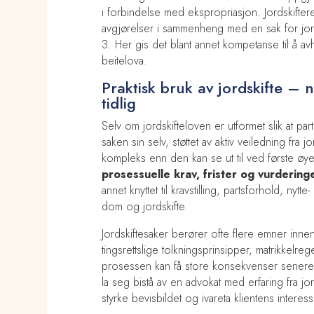
i forbindelse med ekspropriasjon. Jordskifter
avgjørelser i sammenheng med en sak for jordsk
3. Her gis det blant annet kompetanse til å av
beitelova.
Praktisk bruk av jordskifte – 
tidlig
Selv om jordskifteloven er utformet slik at pa
saken sin selv, støttet av aktiv veiledning fra 
kompleks enn den kan se ut til ved første øy
prosessuelle krav, frister og vurdering
annet knyttet til kravstilling, partsforhold, n
dom og jordskifte.
Jordskiftesaker berører ofte flere emner innen
tingsrettslige tolkningsprinsipper, matrikkelrege
prosessen kan få store konsekvenser senere. 
la seg bistå av en advokat med erfaring fra jor
styrke bevisbildet og ivareta klientens inter