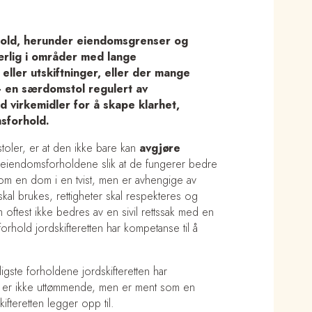
hold, herunder eiendomsgrenser og
særlig i områder med lange
eller utskiftninger, eller der mange
 – en særdomstol regulert av
ed virkemidler for å skape klarhet,
sforhold.
stoler, er at den ikke bare kan
avgjøre
eiendomsforholdene slik at de fungerer bedre
nnom en dom i en tvist, men er avhengige av
kal brukes, rettigheter skal respekteres og
 oftest ikke bedres av en sivil rettssak med en
orhold jordskifteretten har kompetanse til å
gste forholdene jordskifteretten har
 er ikke uttømmende, men er ment som en
ifteretten legger opp til.