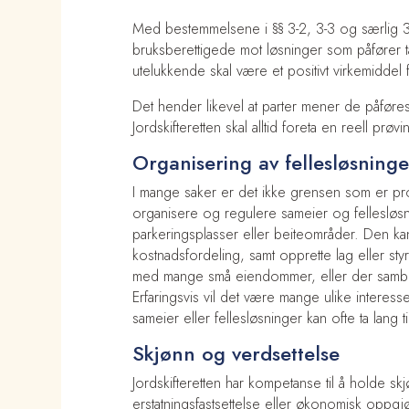
Med bestemmelsene i §§ 3-2, 3-3 og særlig 3-
bruksberettigede mot løsninger som påfører tap.
utelukkende skal være et positivt virkemidde
Det hender likevel at parter mener de påføres 
Jordskifteretten skal alltid foreta en reell pr
Organisering av fellesløsninge
I mange saker er det ikke grensen som er pro
organisere og regulere sameier og fellesløs
parkeringsplasser eller beiteområder. Den kan
kostnadsfordeling, samt opprette lag eller styre
med mange små eiendommer, eller der sambruk 
Erfaringsvis vil det være mange ulike interess
sameier eller fellesløsninger kan ofte ta lang tid
Skjønn og verdsettelse
Jordskifteretten har kompetanse til å holde 
erstatningsfastsettelse eller økonomisk oppgjør