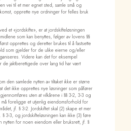
e en vei til et mer egnet sted, samle små og
omst, opprette nye ordninger for felles bruk
d et «jordskifte», er at jordskifteløsningen
emidlene som kan benyttes, følger av lovens §§
 først opprettes og deretter brukes til å fastsette
hold som gjelder for de ulike eierne og/eller
rganiseres. Videre kan det for eksempel
 de jaktberettigede over lang tid har vært
om den samlede nytten av tiltaket ikke er større
at det ikke opprettes nye løsninger som påfører
 gjennomføres uten at vilkårene i §§ 3-2, 3-3 og
) må foreligge et utjenlig eiendomsforhold for
ådet, jf. § 3-2. Jordskiftet skal (2) skape et mer
. § 3-3, og jordskifteløsningen kan ikke (3) føre
n nytten for noen eiendom eller bruksrett, jf. §