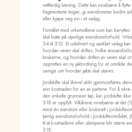
rettferdig løsning. Dette kan innebære å flytt
fragmenterte teiger, gi eiendommer bedre adk
eller kjøpe seg inn i et veilag.
Formålet med virkemidlene som kan benyttes ve
skal bøte på utjenlige eiendomsforhold. Virk
3-4 til 3-12. Et udefinert og uavklart veilag kan
hvordan veien skal driftes, hvilke ansvarsfor
brukerne, og hvordan driften av veien skal o
opprettes en ny jaktordning for et område der
uenige om hvordan jakta skal utøves.
Jordskifte skal likevel aldri gjennomføres ders
enn kostnaden for en av partene. For å sikre 
den enkelte grunneier tap, kan jordskifte ikke
3-18 er oppfylt. Vilkårene innebærer at det (1
minst én eiendom eller bruksrett i jordskifteomr
tjenlig eiendomsforhold i jordskifteområdet, jf
til at kostnadene eller ulempene blir større en
3-18.