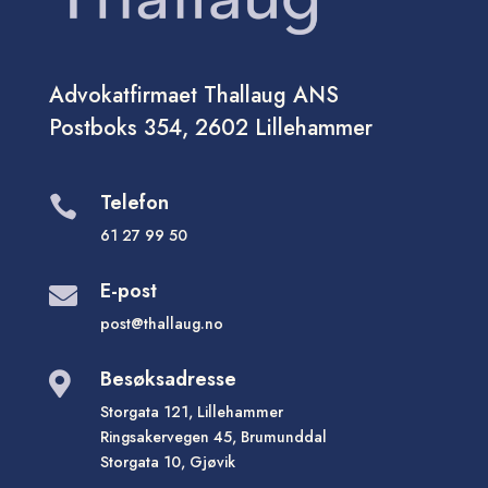
Advokatfirmaet Thallaug ANS
Postboks 354, 2602 Lillehammer
Telefon

61 27 99 50
E-post

post@thallaug.no
Besøksadresse

Storgata 121, Lillehammer
Ringsakervegen 45, Brumunddal
Storgata 10, Gjøvik