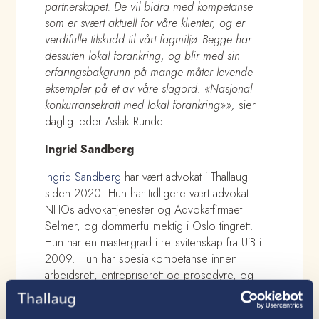
partnerskapet. De vil bidra med kompetanse
som er svært aktuell for våre klienter, og er
verdifulle tilskudd til vårt fagmiljø. Begge har
dessuten lokal forankring, og blir med sin
erfaringsbakgrunn på mange måter levende
eksempler på et av våre slagord: «Nasjonal
konkurransekraft med lokal forankring»»,
sier
daglig leder Aslak Runde.
Ingrid Sandberg
Ingrid Sandberg
har vært advokat i Thallaug
siden 2020. Hun har tidligere vært advokat i
NHOs advokattjenester og Advokatfirmaet
Selmer, og dommerfullmektig i Oslo tingrett.
Hun har en mastergrad i rettsvitenskap fra UiB i
2009. Hun har spesialkompetanse innen
arbeidsrett, entrepriserett og prosedyre, og
bred erfaring fra både eiendomsrettslig og
forretningsjuridisk bistand.