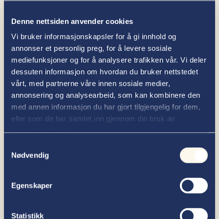
Jeg er både glad og takknemlig for å bli en del
Denne nettsiden anvender cookies
av partnerskapet i et så solid firma som
Vi bruker informasjonskapsler for å gi innhold og
Thallaug. I løpet av de to siste årene har jeg hatt
annonser et personlig preg, for å levere sosiale
gleden av å bli kjent med dyktige og engasjerte
mediefunksjoner og for å analysere trafikken vår. Vi deler
kollegaer i Thallaug, og interessante klienter
dessuten informasjon om hvordan du bruker nettstedet
både i og utenfor vår region. Jeg ser frem til å
vårt, med partnerne våre innen sosiale medier,
fortsette dette arbeidet i en ny rolle.
(Ingrid
annonsering og analysearbeid, som kan kombinere den
Sandberg)
med annen informasjon du har gjort tilgjengelig for dem,
Arne Johan Dahl
eller som de har samlet inn gjennom din bruk av
tjenestene deres.
Arne Johan Dahl
kommer fra
Samtykkevalg
Regjeringsadvokaten, hvor han de siste sju
Nødvendig
årene har ført saker på vegne av staten og gitt
rådgivning til departementer og statlige etater i
juridiske spørsmål. Han har tidligere arbeidet i
Egenskaper
Oslo tingrett som dommerfullmektig, og med
forretningsjuss som advokatfullmektig i
advokatfirmaet Wiersholm. Arne Johan har
Statistikk