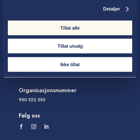
61 27 99 50
Detaljer
E-post

post@thallaug.no
Tillat alle
Besøksadresse

Tillat utvalg
Storgata 121, Lillehammer
Ringsakervegen 45, Brumunddal
Ikke tillat
Storgata 10, Gjøvik
Organisasjonsnummer
950 522 550
Følg oss