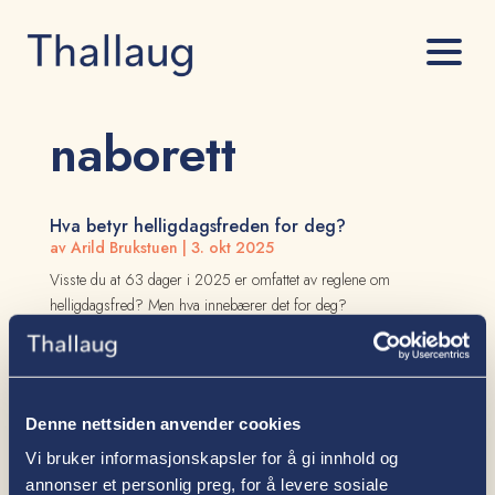
naborett
Hva betyr helligdagsfreden for deg?
av
Arild Brukstuen
|
3. okt 2025
Visste du at 63 dager i 2025 er omfattet av reglene om
helligdagsfred? Men hva innebærer det for deg?
Uenighet om grenser
av
Espen Enger Halvorsen
|
28. jun 2024
Denne nettsiden anvender cookies
En uenighet som kan oppstå er hvor grensen mellom
eiendommer går. Uenighet kan oppstå både mellom godt
Vi bruker informasjonskapsler for å gi innhold og
etablerte naboer og nye naboer. Men hvordan finner dere
annonser et personlig preg, for å levere sosiale