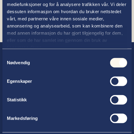
egentlig ut hvem av dere som har rett?
mediefunksjoner og for å analysere trafikken vår. Vi deler
dessuten informasjon om hvordan du bruker nettstedet
vårt, med partnerne våre innen sosiale medier,
annonsering og analysearbeid, som kan kombinere den
med annen informasjon du har gjort tilgjengelig for dem,
eller som de har samlet inn gjennom din bruk av
tjenestene deres.
Samtykkevalg
Nødvendig
Egenskaper
Advokatfirmaet Thallaug ANS
Statistikk
Postboks 354, 2602 Lillehammer
Markedsføring
Telefon
