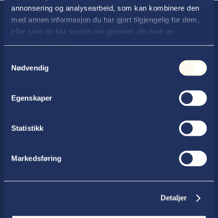
annonsering og analysearbeid, som kan kombinere den
med annen informasjon du har gjort tilgjengelig for dem,
eller som de har samlet inn gjennom din bruk av
tjenestene deres.
Samtykkevalg
Nødvendig
Advokatfirmaet Thallaug ANS
Egenskaper
Postboks 354, 2602 Lillehammer
Statistikk
Telefon

61 27 99 50
Markedsføring
E-post

post@thallaug.no
Detaljer
Besøksadresse
