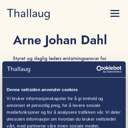
Arne Johan Dahl
Styret og daglig leders erstatningsansvar for
mangelfull informasjon
av
Arne Johan Dahl
|
11. jan 2023
Som styremedlem eller daglig leder er det viktig å ha et bevisst
forhold til de pliktene slike posisjoner innebærer, og det
Denne nettsiden anvender cookies
erstatningsansvaret som potensielt sett kan oppstå.
Vi bruker informasjonskapsler for å gi innhold og
annonser et personlig preg, for å levere sosiale
mediefunksjoner og for å analysere trafikken vår. Vi deler
dessuten informasjon om hvordan du bruker nettstedet
vårt, med partnerne våre innen sosiale medier,