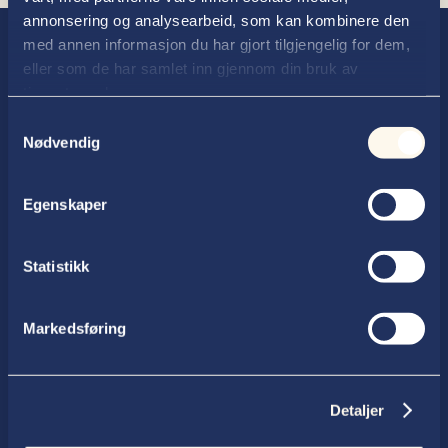
annonsering og analysearbeid, som kan kombinere den
med annen informasjon du har gjort tilgjengelig for dem,
eller som de har samlet inn gjennom din bruk av
tjenestene deres.
Samtykkevalg
Nødvendig
Advokatfirmaet Thallaug ANS
Egenskaper
Postboks 354, 2602 Lillehammer
Statistikk
Telefon

61 27 99 50
Markedsføring
E-post

post@thallaug.no
Detaljer
Besøksadresse