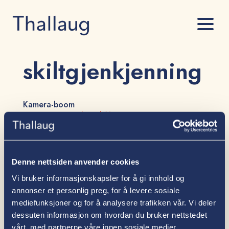
skiltgjenkjenning
Kamera-boom
av
Bergsvein Træthaug
|
11. apr 2025
De popper opp, kamerabommene på private veger. Men, er det
egentlig lov?
Det er ikke fritt frem. I lovgivningen finner vi minst to
Denne nettsiden anvender cookies
begrensninger.
Vi bruker informasjonskapsler for å gi innhold og
annonser et personlig preg, for å levere sosiale
mediefunksjoner og for å analysere trafikken vår. Vi deler
dessuten informasjon om hvordan du bruker nettstedet
vårt, med partnerne våre innen sosiale medier,