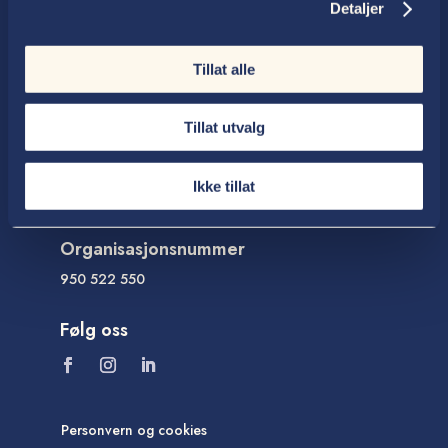
E-post
Detaljer

post@thallaug.no
Tillat alle
Besøksadresse

Storgata 121, Lillehammer
Tillat utvalg
Ringsakervegen 45, Brumunddal
Storgata 10, Gjøvik
Ikke tillat
Organisasjonsnummer
950 522 550
Følg oss
Personvern og cookies