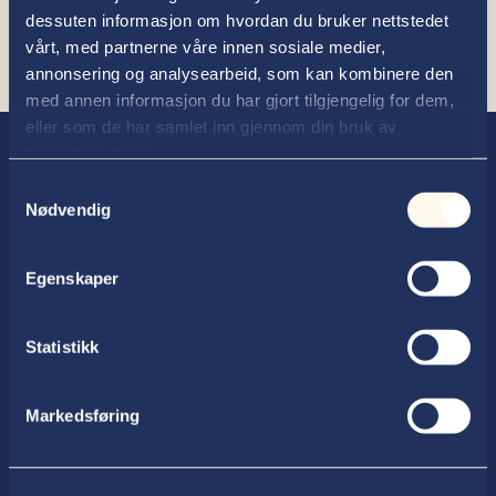
dessuten informasjon om hvordan du bruker nettstedet
vårt, med partnerne våre innen sosiale medier,
annonsering og analysearbeid, som kan kombinere den
med annen informasjon du har gjort tilgjengelig for dem,
eller som de har samlet inn gjennom din bruk av
tjenestene deres.
Samtykkevalg
Nødvendig
Egenskaper
Advokatfirmaet Thallaug ANS
Postboks 354, 2602 Lillehammer
Statistikk
Telefon
Markedsføring

61 27 99 50