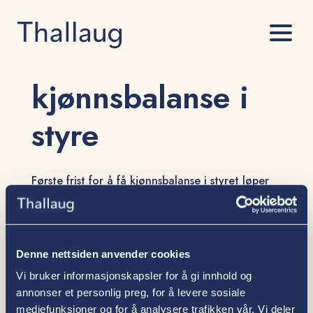
kjønnsbalanse i
styre
Første frist for å få kjønnsbalanse i styret løper
snart ut
av
Tore Thallaug
|
14. aug 2024
De største selskapene, med omsetning over kr 100 millioner, må
få på plass nytt styre innen nyttår. De minste selskapene har enda
Denne nettsiden anvender cookies
litt tid, men mange små og mellomstore bedrifter er nå i full
gang med å planlegge for å få inn begge kjønn i styrene. Å få tak
Vi bruker informasjonskapsler for å gi innhold og
i...
annonser et personlig preg, for å levere sosiale
mediefunksjoner og for å analysere trafikken vår. Vi deler