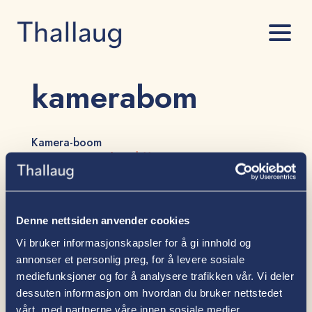
kamerabom
Kamera-boom
av
Bergsvein Træthaug
|
11. apr 2025
De popper opp, kamerabommene på private veger. Men, er det
egentlig lov?
Det er ikke fritt frem. I lovgivningen finner vi minst to
Denne nettsiden anvender cookies
begrensninger.
Vi bruker informasjonskapsler for å gi innhold og
annonser et personlig preg, for å levere sosiale
mediefunksjoner og for å analysere trafikken vår. Vi deler
dessuten informasjon om hvordan du bruker nettstedet
vårt, med partnerne våre innen sosiale medier,