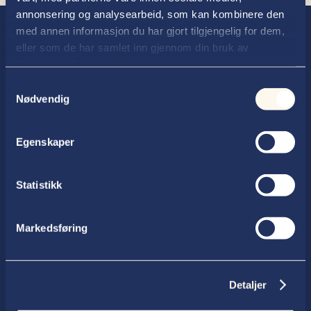
annonsering og analysearbeid, som kan kombinere den
med annen informasjon du har gjort tilgjengelig for dem,
eller som de har samlet inn gjennom din bruk av
tjenestene deres.
Samtykkevalg
Nødvendig
Advokatfirmaet Thallaug ANS
Egenskaper
Postboks 354, 2602 Lillehammer
Statistikk
Telefon

61 27 99 50
Markedsføring
E-post

post@thallaug.no
Detaljer
Besøksadresse