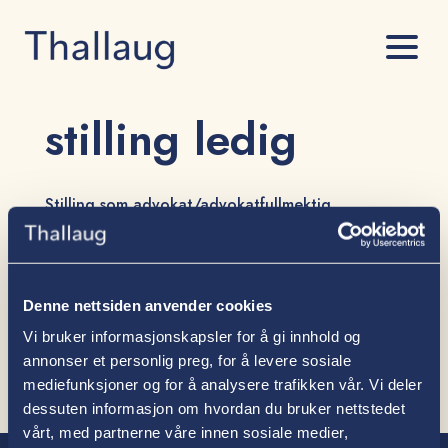
stilling ledig
Stilling som advokat/advokatfullmektig
av
Tove Alsvik
|
16. jan 2025
Vi ønsker å styrke våre team innen fast eiendom og
forretningsjuss ytterligere, og søker etter
advokater/advokatfullmektiger.
Denne nettsiden anvender cookies
Vi bruker informasjonskapsler for å gi innhold og
annonser et personlig preg, for å levere sosiale
mediefunksjoner og for å analysere trafikken vår. Vi deler
dessuten informasjon om hvordan du bruker nettstedet
vårt, med partnerne våre innen sosiale medier,