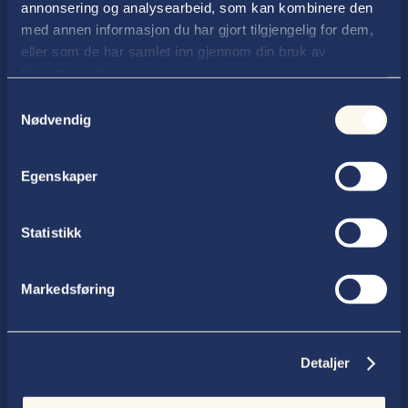
annonsering og analysearbeid, som kan kombinere den
med annen informasjon du har gjort tilgjengelig for dem,
eller som de har samlet inn gjennom din bruk av
tjenestene deres.
Samtykkevalg
Nødvendig
Advokatfirmaet Thallaug ANS
Postboks 354, 2602 Lillehammer
Egenskaper
Statistikk
Telefon

61 27 99 50
Markedsføring
E-post

post@thallaug.no
Detaljer
Besøksadresse
