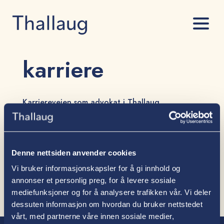
karriere
Karriereveien som advokat i Thallaug
av
Aslak Årsvoll Undheim
|
14. okt 2024
Etter kun to år som advokatfullmektig i Thallaug har Aslak
Årsvoll Undheim fått advokatbevilling og jobber nå som advokat.
Her er hans beskrivelse av karriereveien i Thallaug.
Denne nettsiden anvender cookies
Vi bruker informasjonskapsler for å gi innhold og
annonser et personlig preg, for å levere sosiale
mediefunksjoner og for å analysere trafikken vår. Vi deler
dessuten informasjon om hvordan du bruker nettstedet
vårt, med partnerne våre innen sosiale medier,