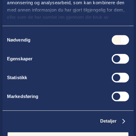
annonsering og analysearbeid, som kan kombinere den
med annen informasjon du har gjort tilgjengelig for dem,
eller som de har samlet inn gjennom din bruk av
tjenestene deres.
Samtykkevalg
Nødvendig
Advokatfirmaet Thallaug ANS
Postboks 354, 2602 Lillehammer
Egenskaper
Statistikk
Telefon

61 27 99 50
Markedsføring
E-post

post@thallaug.no
Detaljer
Besøksadresse
