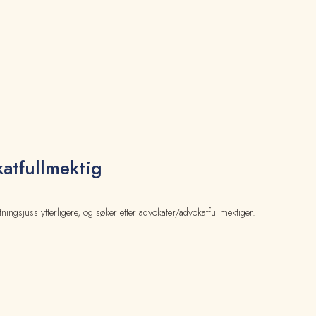
katfullmektig
ningsjuss ytterligere, og søker etter advokater/advokatfullmektiger.