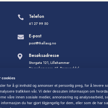
Telefon

61 27 99 50
E-post

post@thallaug.no
Besøksadresse

Storgata 121, Lillehammer
Ringsakervegen 45, Brumunddal
Storgata 10, Gjøvik
r cookies
er for å gi innhold og annonser et personlig preg, for å levere s
nalysere trafikken vår. Vi deler dessuten informasjon om hvorda
nerne våre innen sosiale medier, annonsering og analysearbeid, 
formasjon du har gjort tilgjengelig for dem, eller som de har sa