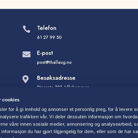
Telefon

61 27 99 50
E-post

post@thallaug.no
Besøksadresse

Storgata 121, Lillehammer
Ringsakervegen 45, Brumunddal
r cookies
Storgata 10, Gjøvik
er for å gi innhold og annonser et personlig preg, for å levere s
nalysere trafikken vår. Vi deler dessuten informasjon om hvorda
nerne våre innen sosiale medier, annonsering og analysearbeid, 
formasjon du har gjort tilgjengelig for dem, eller som de har sa