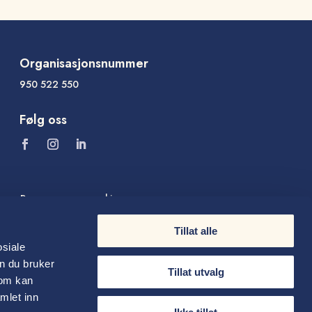
Organisasjonsnummer
950 522 550
Følg oss
Personvern og cookies
Tillat alle
osiale
n du bruker
Tillat utvalg
som kan
mlet inn